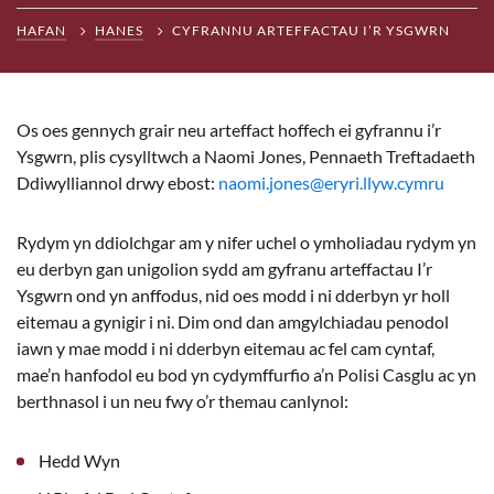
HAFAN
HANES
CYFRANNU ARTEFFACTAU I’R YSGWRN
Os oes gennych grair neu arteffact hoffech ei gyfrannu i’r
Ysgwrn, plis cysylltwch a Naomi Jones, Pennaeth Treftadaeth
Ddiwylliannol drwy ebost:
naomi.jones@eryri.llyw.cymru
Rydym yn ddiolchgar am y nifer uchel o ymholiadau rydym yn
eu derbyn gan unigolion sydd am gyfranu arteffactau I’r
Ysgwrn ond yn anffodus, nid oes modd i ni dderbyn yr holl
eitemau a gynigir i ni. Dim ond dan amgylchiadau penodol
iawn y mae modd i ni dderbyn eitemau ac fel cam cyntaf,
mae’n hanfodol eu bod yn cydymffurfio a’n Polisi Casglu ac yn
berthnasol i un neu fwy o’r themau canlynol:
Hedd Wyn