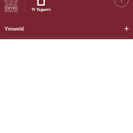
Ymweld
Hanes
Cefnogi'r Ysgwrn
Cysylltu
Dilynwch Ni